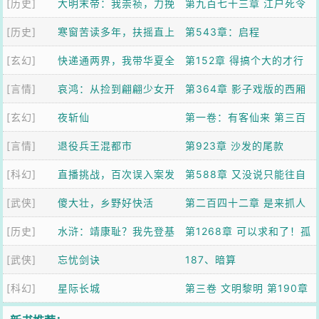
[历史]
随机
大明末帝：我崇祯，力挽
第九百七十三章 江户死令
[历史]
天倾！
寒窗苦读多年，扶摇直上
第543章：启程
[玄幻]
九万里
快递通两界，我带华夏全
第152章 得搞个大的才行
[言情]
民修仙
哀鸿：从捡到翩翩少女开
第364章 影子戏版的西厢
[玄幻]
始
夜斩仙
记
第一卷：有客仙来 第三百
[言情]
退役兵王混都市
四十八章 百密一疏
第923章 沙发的尾款
[科幻]
直播挑战，百次误入案发
第588章 又没说只能往自
[武侠]
现场
傻大壮，乡野好快活
己的轮盘上扔飞镖
第二百四十二章 是来抓人
[历史]
水浒：靖康耻？我先登基
的，还是来送人的？
第1268章 可以求和了！孤
[武侠]
称帝
忘忧剑诀
独的帝王
187、暗算
[科幻]
星际长城
第三卷 文明黎明 第190章
来自核心的信号