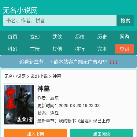
无名小说网
搜索
首页
玄幻
武侠
都市
历史
网游
科幻
言情
其他
排行
完本
登录
追看新章节，下载本站客户端无广告APP
↓↓↓
无名小说网
>
玄幻小说
> 神墓
神墓
作者：
辰东
更新时间：2025-08-20 19:22:33
状态：连载
最新章节：
我的新书《圣墟》现已上传
加入书架
点击阅读