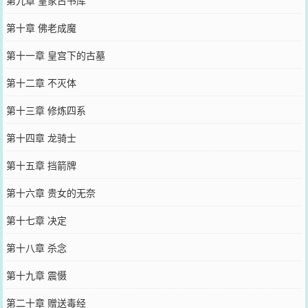
第九章 皇家古书库
第十章 佛老成魔
第十一章 皇宫下的古墓
第十二章 不灭体
第十三章 修炼四系
第十四章 龙骑士
第十五章 挡箭牌
第十六章 贵女的无奈
第十七章 决定
第十八章 杀念
第十九章 震慑
第二十章 赠送毒经