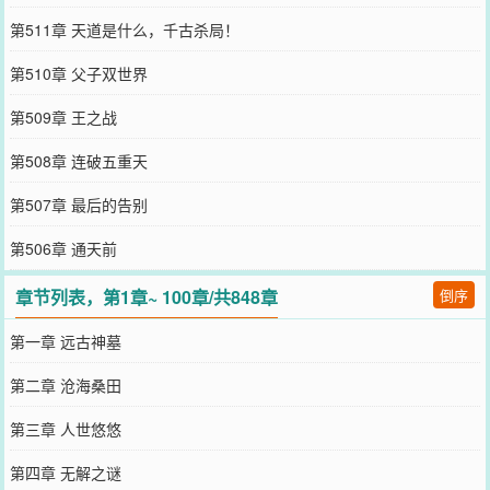
第511章 天道是什么，千古杀局！
第510章 父子双世界
第509章 王之战
第508章 连破五重天
第507章 最后的告别
第506章 通天前
章节列表，第1章~ 100章/共848章
倒序
第一章 远古神墓
第二章 沧海桑田
第三章 人世悠悠
第四章 无解之谜