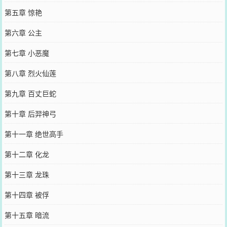
第五章 惊艳
第六章 公主
第七章 小恶魔
第八章 烈火仙莲
第九章 百丈巨蛇
第十章 后羿神弓
第十一章 绝世高手
第十二章 化龙
第十三章 龙珠
第十四章 被俘
第十五章 暗流