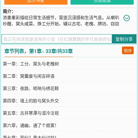
简介：
浓墨重彩描绘日常生活细节，营造沉浸感和生活气息。从喇叭
吵醒、窝头咸菜、挣工分开始，辅以古宅、老槐、牌坊、窃窃
私语等意象，瞬间拉入那个特殊年代的鬼村。旁门修仙，劫火证道。
您要是觉得《
在红旗飘飘的年代偷偷修仙
》还不错的话请不要忘记向
复制分享
您QQ群和微博微信里的朋友推荐哦！
章节列表，第1章~ 33章/共33章
倒序
第一章：工分、窝头与老槐树
第二章：窝囊废与闲言碎语
第三章：夜路、唢呐与绣花鞋
第四章：墙上的脸与窝头外交
第五章：古井寒潭与湿冷注视
第六章，通幽，通了个寂寞！
第七章：家仙？黄大仙讨封！