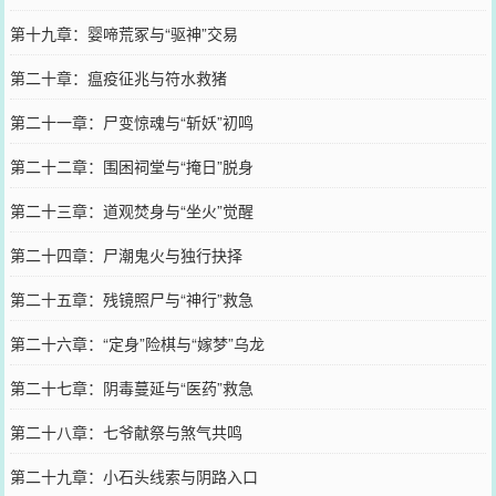
第十九章：婴啼荒冢与“驱神”交易
第二十章：瘟疫征兆与符水救猪
第二十一章：尸变惊魂与“斩妖”初鸣
第二十二章：围困祠堂与“掩日”脱身
第二十三章：道观焚身与“坐火”觉醒
第二十四章：尸潮鬼火与独行抉择
第二十五章：残镜照尸与“神行”救急
第二十六章：“定身”险棋与“嫁梦”乌龙
第二十七章：阴毒蔓延与“医药”救急
第二十八章：七爷献祭与煞气共鸣
第二十九章：小石头线索与阴路入口