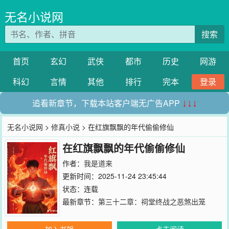
无名小说网
搜索
首页
玄幻
武侠
都市
历史
网游
科幻
言情
其他
排行
完本
登录
追看新章节，下载本站客户端无广告APP
↓↓↓
无名小说网
>
修真小说
> 在红旗飘飘的年代偷偷修仙
在红旗飘飘的年代偷偷修仙
作者：
我是道来
更新时间：2025-11-24 23:45:44
状态：连载
最新章节：
第三十二章：祠堂终战之恶煞出笼
加入书架
点击阅读